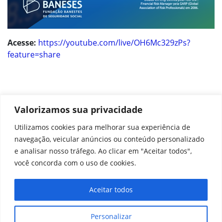
Acesse:
https://youtube.com/live/OH6Mc329zPs?
feature=share
Valorizamos sua privacidade
Utilizamos cookies para melhorar sua experiência de
navegação, veicular anúncios ou conteúdo personalizado
e analisar nosso tráfego. Ao clicar em "Aceitar todos",
NOTÍCIAS
CENTRAL DE AJUDA
você concorda com o uso de cookies.
PROTEÇÃO DE DADOS
PREVIC
Aceitar todos
Fundação Banestes de Seguridade Social - Baneses
Personalizar
Av. Princesa Isabel, 574 – Ed. Palas Center, Bloco A,