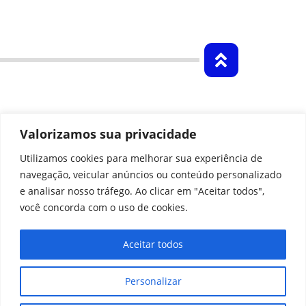
Valorizamos sua privacidade
Utilizamos cookies para melhorar sua experiência de
navegação, veicular anúncios ou conteúdo personalizado
e analisar nosso tráfego. Ao clicar em "Aceitar todos",
NOTÍCIAS
CENTRAL DE AJUDA
você concorda com o uso de cookies.
PROTEÇÃO DE DADOS
PREVIC
Aceitar todos
Fundação Banestes de Seguridade Social - Baneses
Personalizar
Av. Princesa Isabel, 574 – Ed. Palas Center, Bloco A,
16º andar – Centro, Vitória/ES – CEP 29010-360 |